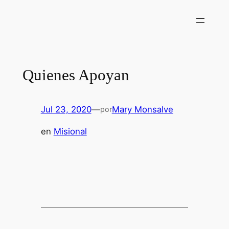
Saltar
al
contenido
Quienes Apoyan
Jul 23, 2020
—
Mary Monsalve
por
en
Misional